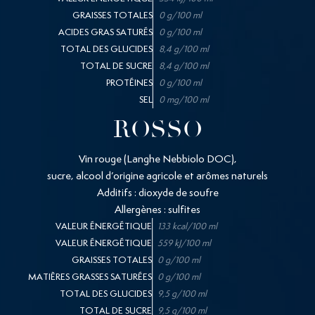
GRAISSES TOTALES
0 g/100 ml
ACIDES GRAS SATURÉS
0 g/100 ml
TOTAL DES GLUCIDES
8,4 g/100 ml
TOTAL DE SUCRE
8,4 g/100 ml
PROTÉINES
0 g/100 ml
SEL
0 mg/100 ml
ROSSO
Vin rouge (Langhe Nebbiolo DOC),
sucre, alcool d’origine agricole et arômes naturels
Additifs : dioxyde de soufre
Allergènes : sulfites
VALEUR ÉNERGÉTIQUE
133 kcal/100 ml
VALEUR ÉNERGÉTIQUE
559 kJ/100 ml
GRAISSES TOTALES
0 g/100 ml
MATIÈRES GRASSES SATURÉES
0 g/100 ml
TOTAL DES GLUCIDES
9,5 g/100 ml
TOTAL DE SUCRE
9,5 g/100 ml